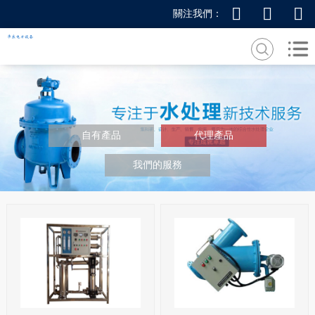
關注我們：
自有產品
代理產品
我們的服務