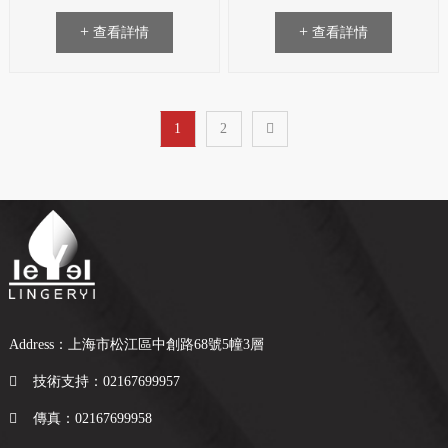
+
+
查看詳情
查看詳情
1
2
Address：上海市松江區中創路68號5幢3層
技術支持：02167699957
傳真：02167699958