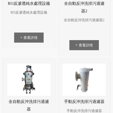
RO反滲透純水處理設備
全自動反沖洗排污過濾
器2
RO反滲透純水處理設備
全自動反沖洗排污過濾器2
+
查看詳情
+
查看詳情
全自動反沖洗排污過濾
手動反沖洗排污過濾器
器
手動反沖洗排污過濾器